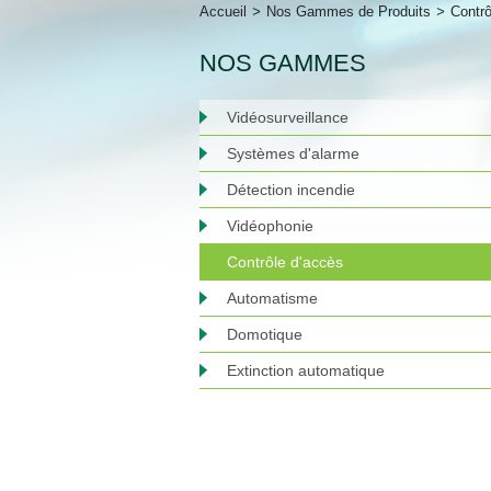
Accueil
>
Nos Gammes de Produits
>
Contr
NOS GAMMES
Vidéosurveillance
Systèmes d'alarme
Détection incendie
Vidéophonie
Contrôle d'accès
Automatisme
Domotique
Extinction automatique