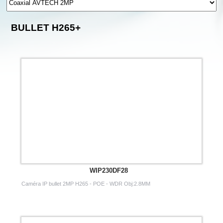
BULLET H265+
WIP230DF28
Caméra IP bullet 2MP H265 - POE - WDR Obj:2.8MM