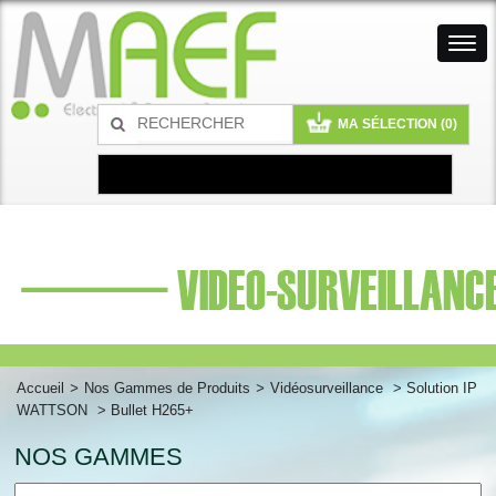
MA SÉLECTION (
0
)
Accueil
>
Nos Gammes de Produits
>
Vidéosurveillance
>
Solution IP
WATTSON
> Bullet H265+
NOS GAMMES