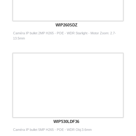
WIP260SDZ
Caméra IP bullet 2MP H265 - POE - WDR Starlight - Motor Zoom: 2.7-
13.5mm
WIP530LDF36
Caméra IP bullet 5MP H265 - POE - WDR Obj:3.6mm